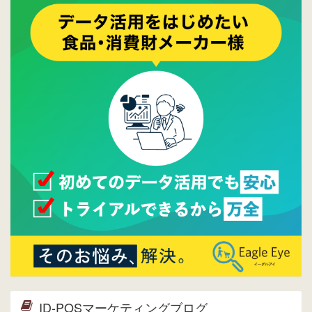
ご覧ください。
2015/10/19
ウレコンのサイト機能を大幅バージョンアッ
プ。詳細はこちら。⇒
告知ページへ
2015/09/28
ウレコンが機能拡充し、サイトリニューアル
しました。⇒
ウレコンFacebook
2015/04/30
Facebookページを開設しました。詳細は
こち
ら。
2015/04/20
ウレコンサイトリリースしました。
ID-POSマーケティングブログ