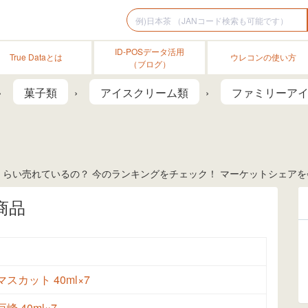
ID-POSデータ活用
True Dataとは
ウレコンの使い方
（ブログ）
菓子類
アイスクリーム類
ファミリーア
らい売れているの？ 今のランキングをチェック！ マーケットシェアを会
商品
スカット 40ml×7
峰 40ml×7