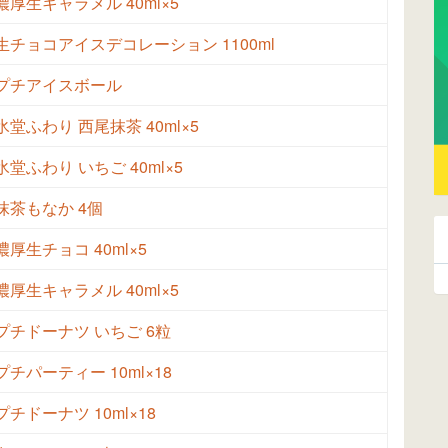
厚生キャラメル 40ml×5
生チョコアイスデコレーション 1100ml
 プチアイスボール
堂ふわり 西尾抹茶 40ml×5
堂ふわり いちご 40ml×5
抹茶もなか 4個
厚生チョコ 40ml×5
厚生キャラメル 40ml×5
プチドーナツ いちご 6粒
チパーティー 10ml×18
チドーナツ 10ml×18