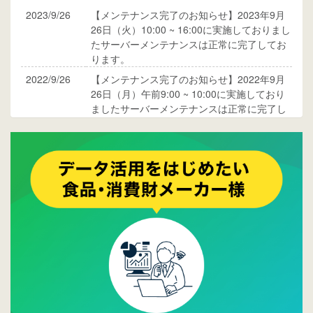
2023/9/26
【メンテナンス完了のお知らせ】2023年9月
26日（火）10:00 ~ 16:00に実施しておりまし
たサーバーメンテナンスは正常に完了してお
ります。
2022/9/26
【メンテナンス完了のお知らせ】2022年9月
26日（月）午前9:00 ~ 10:00に実施しており
ましたサーバーメンテナンスは正常に完了し
ております。
2017/05/17
ウレコンでブログ掲載が始まりました。ぜひ
ご覧ください。
2015/10/19
ウレコンのサイト機能を大幅バージョンアッ
プ。詳細はこちら。⇒
告知ページへ
2015/09/28
ウレコンが機能拡充し、サイトリニューアル
しました。⇒
ウレコンFacebook
2015/04/30
Facebookページを開設しました。詳細は
こち
ら。
2015/04/20
ウレコンサイトリリースしました。