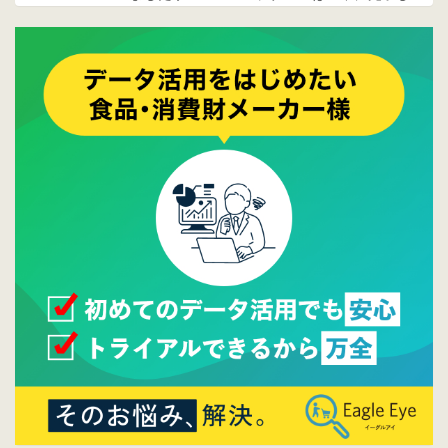
ております。
2017/05/17
ウレコンでブログ掲載が始まりました。ぜひ
ご覧ください。
2015/10/19
ウレコンのサイト機能を大幅バージョンアッ
プ。詳細はこちら。⇒
告知ページへ
2015/09/28
ウレコンが機能拡充し、サイトリニューアル
しました。⇒
ウレコンFacebook
2015/04/30
Facebookページを開設しました。詳細は
こち
ら。
2015/04/20
ウレコンサイトリリースしました。