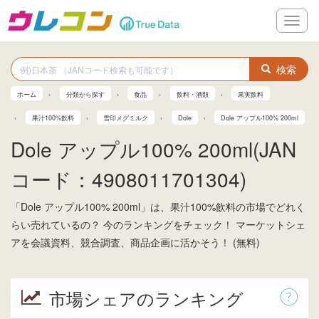
メ
ニ
ュ
ー
検索
ホーム
分類から探す
食品
飲料・酒類
果実飲料
果汁100%飲料
雪印メグミルク
Dole
Dole アップル100% 200ml
Dole アップル100% 200ml(JAN
コード：4908011701304)
「Dole アップル100% 200ml」は、果汁100%飲料の市場でどれく
らい売れているの？ 今のランキングをチェック！ マーケットシェ
アを会議資料、競合調査、商品企画に活かそう！ (無料)
市場シェアのランキング