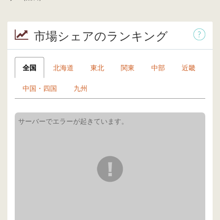
市場シェアのランキング
全国
北海道
東北
関東
中部
近畿
中国・四国
九州