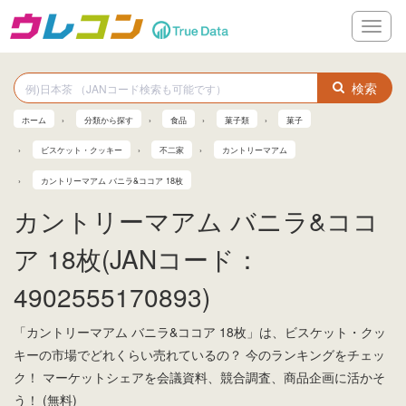
メ
ニ
ュ
ー
検索
ホーム
分類から探す
食品
菓子類
菓子
ビスケット・クッキー
不二家
カントリーマアム
カントリーマアム バニラ&ココア 18枚
カントリーマアム バニラ&ココ
ア 18枚(JANコード：
4902555170893)
「カントリーマアム バニラ&ココア 18枚」は、ビスケット・クッ
キーの市場でどれくらい売れているの？ 今のランキングをチェッ
ク！ マーケットシェアを会議資料、競合調査、商品企画に活かそ
う！ (無料)