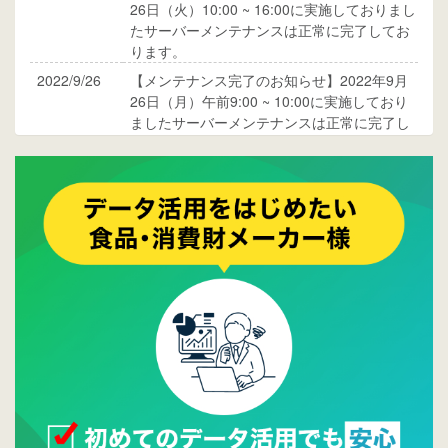
26日（火）10:00 ~ 16:00に実施しておりまし
たサーバーメンテナンスは正常に完了してお
ります。
2022/9/26
【メンテナンス完了のお知らせ】2022年9月
26日（月）午前9:00 ~ 10:00に実施しており
ましたサーバーメンテナンスは正常に完了し
ております。
2017/05/17
ウレコンでブログ掲載が始まりました。ぜひ
ご覧ください。
2015/10/19
ウレコンのサイト機能を大幅バージョンアッ
プ。詳細はこちら。⇒
告知ページへ
2015/09/28
ウレコンが機能拡充し、サイトリニューアル
しました。⇒
ウレコンFacebook
2015/04/30
Facebookページを開設しました。詳細は
こち
ら。
2015/04/20
ウレコンサイトリリースしました。