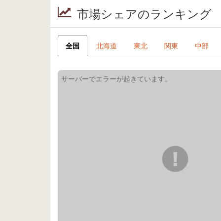
市場シェアのランキング
全国
北海道
東北
関東
中部