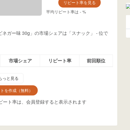
リピート率を見る
平均リピート率は
-
%
ビネガー味 30g」の市場シェアは「スナック」
-
位
で
市場シェア
リピート率
前回順位
もっと見る
ントを作成（無料）
ピート率は、会員登録すると表示されます