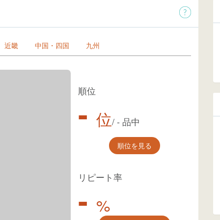
近畿
中国・四国
九州
順位
-
位
/
-
品中
順位を見る
リピート率
-
%