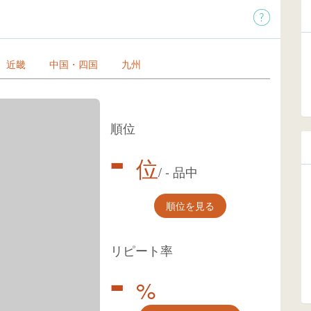
近畿
中国・四国
九州
順位
-
位
/
-
品中
順位を見る
リピート率
-
%