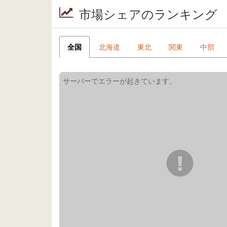
市場シェアのランキング
全国
北海道
東北
関東
中部