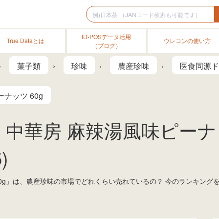
ID-POSデータ活用
True Dataとは
ウレコンの使い方
（ブログ）
菓子類
珍味
農産珍味
医食同源ド
ナッツ 60g
中華房 麻辣湯風味ピーナッツ
)
60g」は、農産珍味の市場でどれくらい売れているの？ 今のランキング