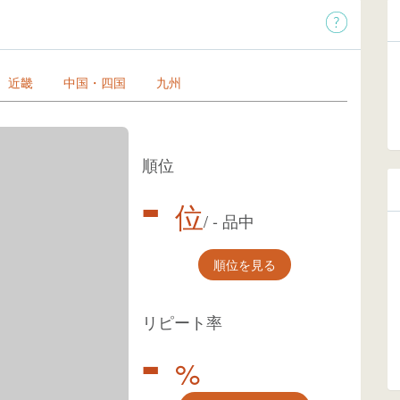
近畿
中国・四国
九州
順位
-
位
/
-
品中
順位を見る
リピート率
-
%