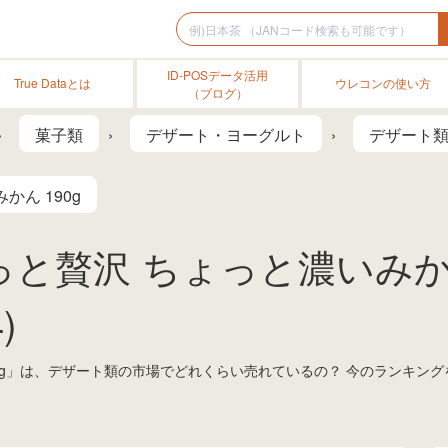
ID-POSデータ活用
True Dataとは
ウレコンの使い方
（ブログ）
菓子類
デザート・ヨーグルト
デザート
ん 190g
と贅沢 ちょっと濃いみかん 
)
90g」は、デザート類の市場でどれくらい売れているの？ 今のランキン