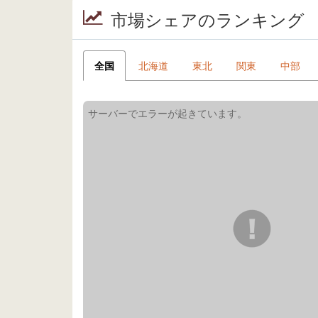
市場シェアのランキング
全国
北海道
東北
関東
中部