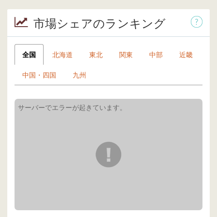
市場シェアのランキング
全国
北海道
東北
関東
中部
近畿
中国・四国
九州