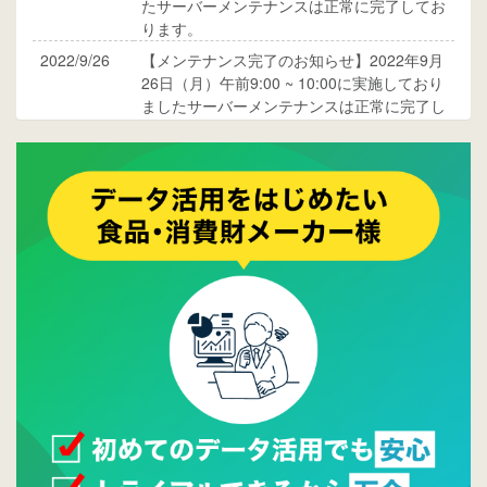
たサーバーメンテナンスは正常に完了してお
ります。
2022/9/26
【メンテナンス完了のお知らせ】2022年9月
26日（月）午前9:00 ~ 10:00に実施しており
ましたサーバーメンテナンスは正常に完了し
ております。
2017/05/17
ウレコンでブログ掲載が始まりました。ぜひ
ご覧ください。
2015/10/19
ウレコンのサイト機能を大幅バージョンアッ
プ。詳細はこちら。⇒
告知ページへ
2015/09/28
ウレコンが機能拡充し、サイトリニューアル
しました。⇒
ウレコンFacebook
2015/04/30
Facebookページを開設しました。詳細は
こち
ら。
2015/04/20
ウレコンサイトリリースしました。