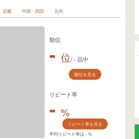
近畿
中国・四国
九州
順位
-
位
/
-
品中
順位を見る
リピート率
-
%
リピート率を見る
平均リピート率は
-
%