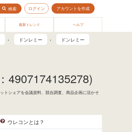
ログイン
アカウントを作成
検索
最新トレンド
ヘルプ
類
ドンレミー
ドンレミー
07174135278)
ケットシェアを会議資料、競合調査、商品企画に活かそ
ウレコンとは？