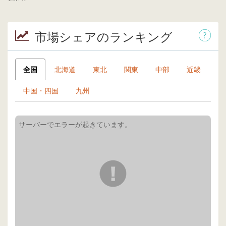
市場シェアのランキング
全国
北海道
東北
関東
中部
近畿
中国・四国
九州