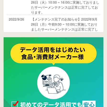
26日（火）10:00 ~ 16:00に実施しておりまし
たサーバーメンテナンスは正常に完了してお
ります。
2022/9/26
【メンテナンス完了のお知らせ】2022年9月
26日（月）午前9:00 ~ 10:00に実施しており
ましたサーバーメンテナンスは正常に完了し
ております。
2017/05/17
ウレコンでブログ掲載が始まりました。ぜひ
ご覧ください。
2015/10/19
ウレコンのサイト機能を大幅バージョンアッ
プ。詳細はこちら。⇒
告知ページへ
2015/09/28
ウレコンが機能拡充し、サイトリニューアル
しました。⇒
ウレコンFacebook
2015/04/30
Facebookページを開設しました。詳細は
こち
ら。
2015/04/20
ウレコンサイトリリースしました。