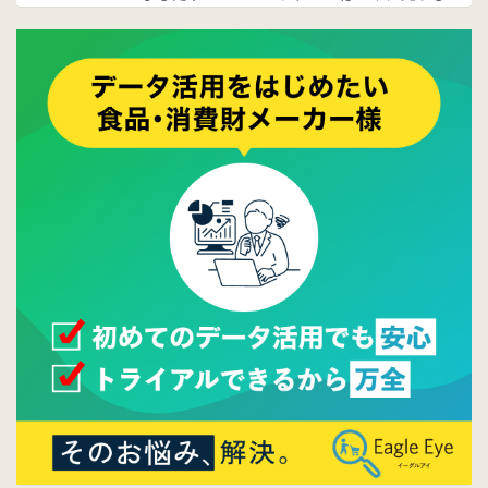
ております。
2017/05/17
ウレコンでブログ掲載が始まりました。ぜひ
ご覧ください。
2015/10/19
ウレコンのサイト機能を大幅バージョンアッ
プ。詳細はこちら。⇒
告知ページへ
2015/09/28
ウレコンが機能拡充し、サイトリニューアル
しました。⇒
ウレコンFacebook
2015/04/30
Facebookページを開設しました。詳細は
こち
ら。
2015/04/20
ウレコンサイトリリースしました。