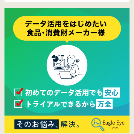
ております。
2017/05/17
ウレコンでブログ掲載が始まりました。ぜひ
ご覧ください。
2015/10/19
ウレコンのサイト機能を大幅バージョンアッ
プ。詳細はこちら。⇒
告知ページへ
2015/09/28
ウレコンが機能拡充し、サイトリニューアル
しました。⇒
ウレコンFacebook
2015/04/30
Facebookページを開設しました。詳細は
こち
ら。
2015/04/20
ウレコンサイトリリースしました。