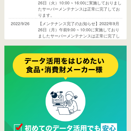
26日（火）10:00 ~ 16:00に実施しておりまし
たサーバーメンテナンスは正常に完了してお
ります。
2022/9/26
【メンテナンス完了のお知らせ】2022年9月
26日（月）午前9:00 ~ 10:00に実施しており
ましたサーバーメンテナンスは正常に完了し
ております。
2017/05/17
ウレコンでブログ掲載が始まりました。ぜひ
ご覧ください。
2015/10/19
ウレコンのサイト機能を大幅バージョンアッ
プ。詳細はこちら。⇒
告知ページへ
2015/09/28
ウレコンが機能拡充し、サイトリニューアル
しました。⇒
ウレコンFacebook
2015/04/30
Facebookページを開設しました。詳細は
こち
ら。
2015/04/20
ウレコンサイトリリースしました。