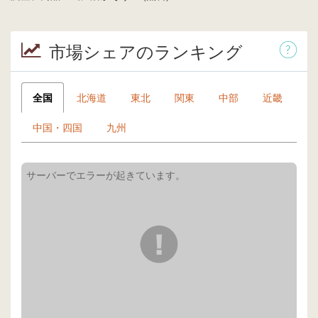
市場シェアのランキング
全国
北海道
東北
関東
中部
近畿
中国・四国
九州