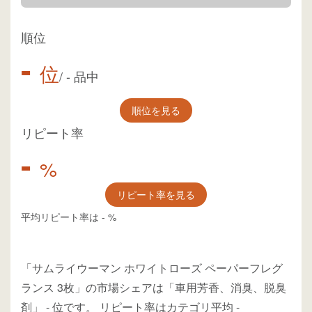
順位
-
位
/
-
品中
順位を見る
リピート率
-
%
リピート率を見る
平均リピート率は
-
%
「サムライウーマン ホワイトローズ ペーパーフレグ
ランス 3枚」の市場シェアは「車用芳香、消臭、脱臭
剤」
-
位
です。
リピート率はカテゴリ平均
-