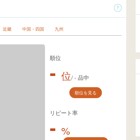
近畿
中国・四国
九州
順位
-
位
/
-
品中
順位を見る
リピート率
-
%