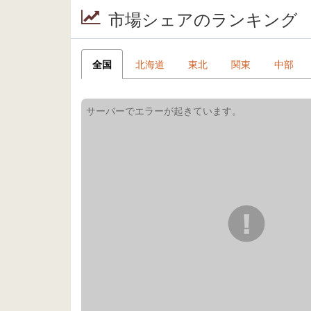
市場シェアのランキング
全国
北海道
東北
関東
中部