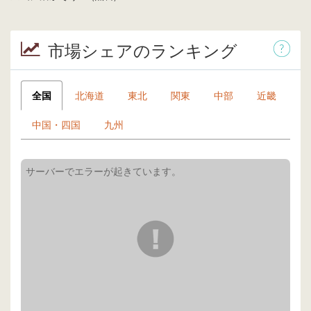
市場シェアのランキング
全国
北海道
東北
関東
中部
近畿
中国・四国
九州