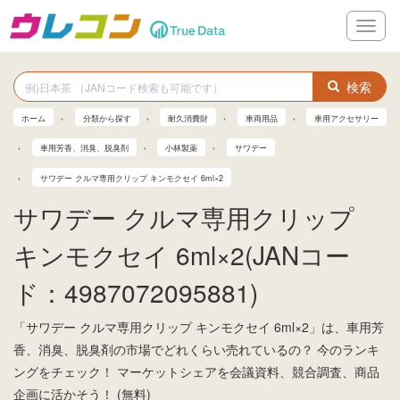
メ
ニ
ュ
ー
検索
ホーム
分類から探す
耐久消費財
車両用品
車用アクセサリー
車用芳香、消臭、脱臭剤
小林製薬
サワデー
サワデー クルマ専用クリップ キンモクセイ 6ml×2
サワデー クルマ専用クリップ
キンモクセイ 6ml×2(JANコー
ド：4987072095881)
「サワデー クルマ専用クリップ キンモクセイ 6ml×2」は、車用芳
香、消臭、脱臭剤の市場でどれくらい売れているの？ 今のランキ
ングをチェック！ マーケットシェアを会議資料、競合調査、商品
企画に活かそう！ (無料)