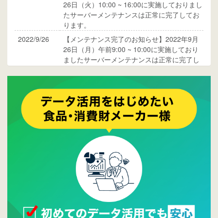
26日（火）10:00 ~ 16:00に実施しておりまし
たサーバーメンテナンスは正常に完了してお
ります。
2022/9/26
【メンテナンス完了のお知らせ】2022年9月
26日（月）午前9:00 ~ 10:00に実施しており
ましたサーバーメンテナンスは正常に完了し
ております。
2017/05/17
ウレコンでブログ掲載が始まりました。ぜひ
ご覧ください。
2015/10/19
ウレコンのサイト機能を大幅バージョンアッ
プ。詳細はこちら。⇒
告知ページへ
2015/09/28
ウレコンが機能拡充し、サイトリニューアル
しました。⇒
ウレコンFacebook
2015/04/30
Facebookページを開設しました。詳細は
こち
ら。
2015/04/20
ウレコンサイトリリースしました。