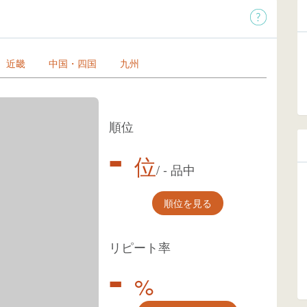
近畿
中国・四国
九州
順位
-
位
/
-
品中
順位を見る
リピート率
-
%