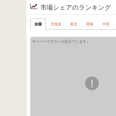
市場シェアのランキング
全国
北海道
東北
関東
中部