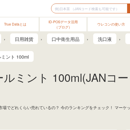
ID-POSデータ活用
True Dataとは
ウレコンの使い方
（ブログ）
日用雑貨
口中衛生用品
洗口液
ント 100ml
ミント 100ml(JANコ
液の市場でどれくらい売れているの？ 今のランキングをチェック！ マー