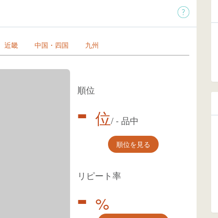
近畿
中国・四国
九州
順位
-
位
/
-
品中
順位を見る
リピート率
-
%