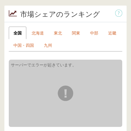
市場シェアのランキング
全国
北海道
東北
関東
中部
近畿
中国・四国
九州