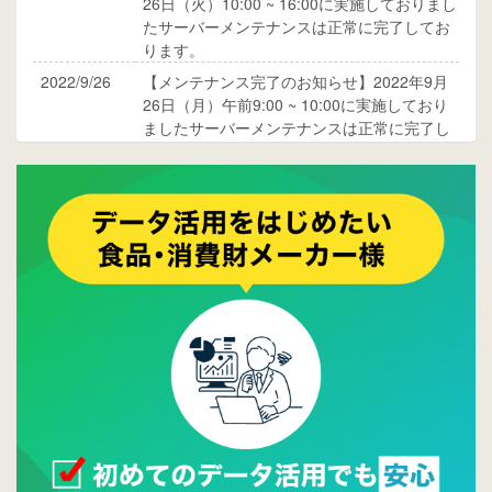
26日（火）10:00 ~ 16:00に実施しておりまし
たサーバーメンテナンスは正常に完了してお
ります。
2022/9/26
【メンテナンス完了のお知らせ】2022年9月
26日（月）午前9:00 ~ 10:00に実施しており
ましたサーバーメンテナンスは正常に完了し
ております。
2017/05/17
ウレコンでブログ掲載が始まりました。ぜひ
ご覧ください。
2015/10/19
ウレコンのサイト機能を大幅バージョンアッ
プ。詳細はこちら。⇒
告知ページへ
2015/09/28
ウレコンが機能拡充し、サイトリニューアル
しました。⇒
ウレコンFacebook
2015/04/30
Facebookページを開設しました。詳細は
こち
ら。
2015/04/20
ウレコンサイトリリースしました。