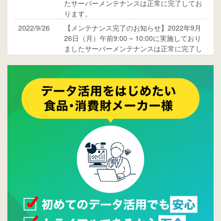
たサーバーメンテナンスは正常に完了してお
ります。
2022/9/26
【メンテナンス完了のお知らせ】2022年9月
26日（月）午前9:00 ~ 10:00に実施しており
ましたサーバーメンテナンスは正常に完了し
ております。
2017/05/17
ウレコンでブログ掲載が始まりました。ぜひ
ご覧ください。
2015/10/19
ウレコンのサイト機能を大幅バージョンアッ
プ。詳細はこちら。⇒
告知ページへ
2015/09/28
ウレコンが機能拡充し、サイトリニューアル
しました。⇒
ウレコンFacebook
2015/04/30
Facebookページを開設しました。詳細は
こち
ら。
2015/04/20
ウレコンサイトリリースしました。