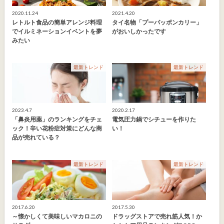
2020.11.24
2021.4.20
レトルト食品の簡単アレンジ料理
タイ名物「プーパッポンカリー」
でイルミネーションイベントを夢
がおいしかったです
みたい
最新トレンド
最新トレンド
2023.4.7
2020.2.17
「鼻炎用薬」のランキングをチェ
電気圧力鍋でシチューを作りた
ック！辛い花粉症対策にどんな商
い！
品が売れている？
最新トレンド
最新トレンド
2017.6.20
2017.5.30
～懐かしくて美味しいマカロニの
ドラッグストアで売れ筋人気！か