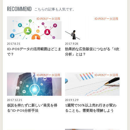
RECOMMEND
こちらの記事も人気です。
ID-POSデータ活用
ID-POSデータ活用
2017.8.31
2017.9.28
ID-POSデータの活用範囲はどこま
効果的な広告販促につながる「0次
で？
分析」とは？
ID-POSデータ活用
ID-POSデータ活用
2017.12.21
2019.1.29
仮説を持たずに新しい“発見を得
1週間で50％以上売れ行きが変わ
る”ID-POS分析手法
ることも。需要期を理解しよう