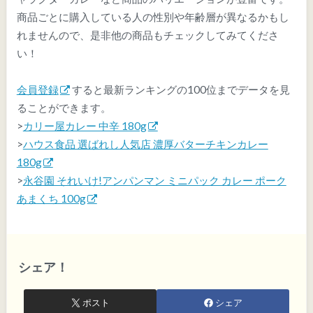
商品ごとに購入している人の性別や年齢層が異なるかもし
れませんので、是非他の商品もチェックしてみてくださ
い！
会員登録
すると最新ランキングの100位までデータを見
ることができます。
>
カリー屋カレー 中辛 180g
>
ハウス食品 選ばれし人気店 濃厚バターチキンカレー
180g
>
永谷園 それいけ!アンパンマン ミニパック カレー ポーク
あまくち 100g
シェア！
ポスト
シェア