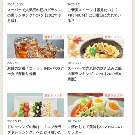
2017.10.13
2025.4.7
スーパーで人気売れ筋のグラタン
ご褒美スイーツ【雪見だいふく
の素ランキングTOP5【2017年8
PREMIUM】は日曜日に売れてい
月版】
る？
最新トレンド
最新トレンド
2022.9.2
2017.9.27
炭酸の定番「コーラ」をID-POSデ
スーパーで売れ筋の炊き込みご飯
ータで深掘り分析
の素ランキングTOP5【2017年8
月版】
最新トレンド
最新トレンド
2019.5.17
2017.6.20
ドレッシングの旅は、「コブサラ
～懐かしくて美味しいマカロニの
ダドレッシング」へたどり着いた
サラダ～