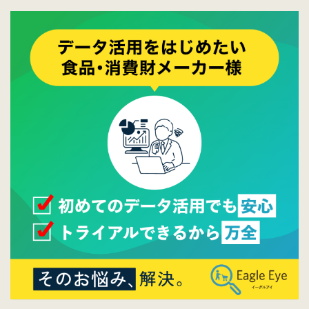
ております。
2017/05/17
ウレコンでブログ掲載が始まりました。ぜひ
ご覧ください。
2015/10/19
ウレコンのサイト機能を大幅バージョンアッ
プ。詳細はこちら。⇒
告知ページへ
2015/09/28
ウレコンが機能拡充し、サイトリニューアル
しました。⇒
ウレコンFacebook
2015/04/30
Facebookページを開設しました。詳細は
こち
ら。
2015/04/20
ウレコンサイトリリースしました。