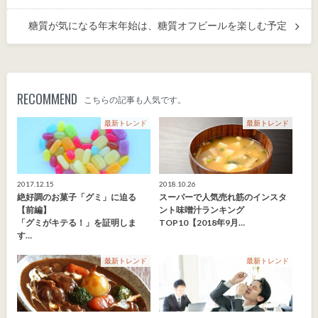
糖質が気になる年末年始は、糖質オフビールを楽しむ予定
RECOMMEND
こちらの記事も人気です。
最新トレンド
最新トレンド
2017.12.15
2018.10.26
絶好調のお菓子「グミ」に迫る
スーパーで人気売れ筋のインスタ
【前編】
ント味噌汁ランキング
「グミがキテる！」を証明しま
TOP10【2018年9月…
す…
最新トレンド
最新トレンド