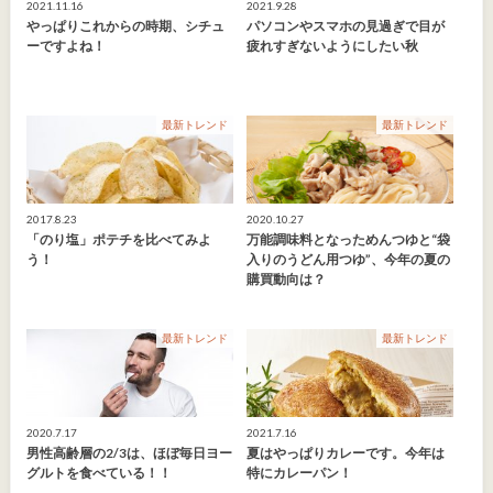
2021.11.16
2021.9.28
やっぱりこれからの時期、シチュ
パソコンやスマホの見過ぎで目が
ーですよね！
疲れすぎないようにしたい秋
最新トレンド
最新トレンド
2017.8.23
2020.10.27
「のり塩」ポテチを比べてみよ
万能調味料となっためんつゆと“袋
う！
入りのうどん用つゆ”、今年の夏の
購買動向は？
最新トレンド
最新トレンド
2020.7.17
2021.7.16
男性高齢層の2/3は、ほぼ毎日ヨー
夏はやっぱりカレーです。今年は
グルトを食べている！！
特にカレーパン！